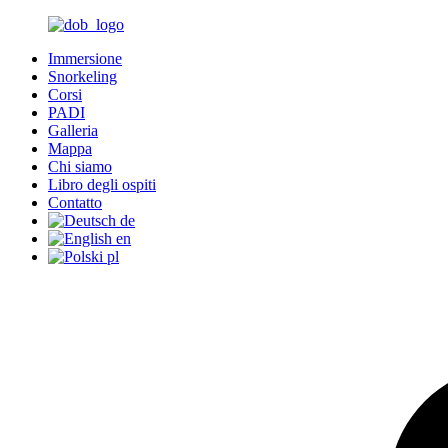
Immersione
Snorkeling
Corsi
PADI
Galleria
Mappa
Chi siamo
Libro degli ospiti
Contatto
de
en
pl